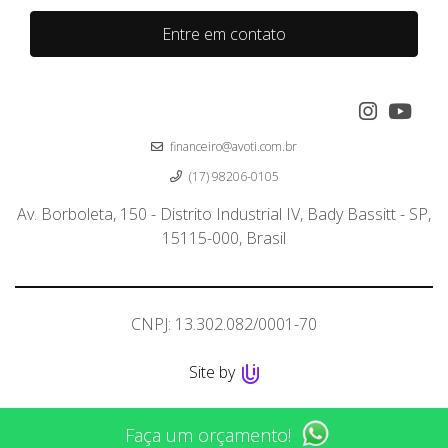
Entre em contato
financeiro@avoti.com.br
(17) 98206-0105
Av. Borboleta, 150 - Distrito Industrial IV, Bady Bassitt - SP,
15115-000, Brasil
CNPJ: 13.302.082/0001-70
Site by
Faça um orçamento!